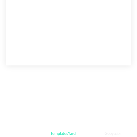
Crafted with
by
TemplatesYard
| Distributed By
Gooyaabi