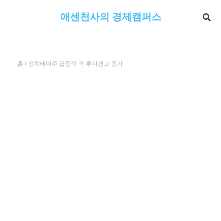
애센천사의 경제캠퍼스
홈
정치테마주 급등락 속 투자경고 증가