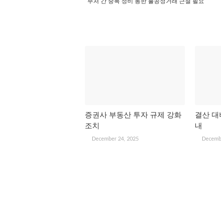
부처 간 중복 정비 통한 불공정거래 근절 필요
관심 있을 만한 글
증권사 부동산 투자 규제 강화
결산 대
조치
내
December 24, 2025
Decemb