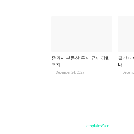
관심 있을 만한 글
증권사 부동산 투자 규제 강화
결산 대
조치
내
December 24, 2025
Decemb
Crafted with
by
TemplatesYard
| Distributed