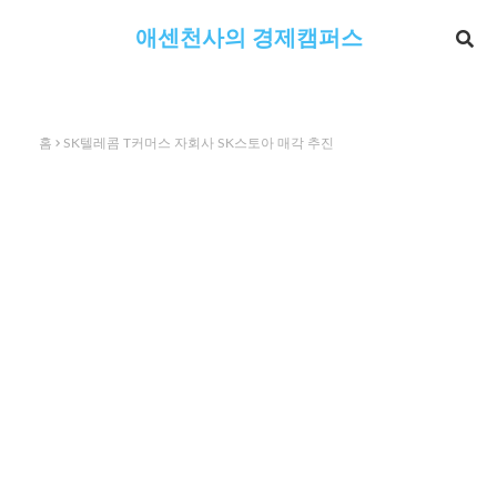
애센천사의 경제캠퍼스
홈
SK텔레콤 T커머스 자회사 SK스토아 매각 추진