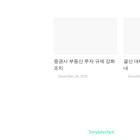
관심 있을 만한 글
증권사 부동산 투자 규제 강화
결산 대
조치
내
December 24, 2025
Decemb
Crafted with
by
TemplatesYard
| Distributed